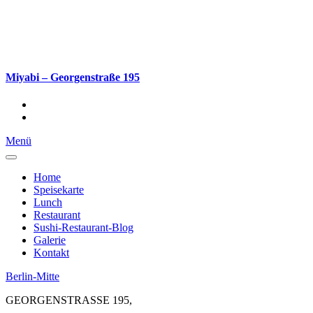
Miyabi – Georgenstraße 195
Menü
Home
Speisekarte
Lunch
Restaurant
Sushi-Restaurant-Blog
Galerie
Kontakt
Berlin-Mitte
GEORGENSTRASSE 195,
10117 BERLIN
+49 (030) 206 052 25